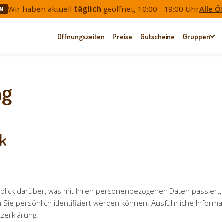
Wir haben aktuell
täglich
geöffnet, 10:00 - 19:00 Uhr
Alle Ö
N
Öffnungszeiten
Preise
Gutscheine
Gruppen
ng
ck
blick darüber, was mit Ihren personenbezogenen Daten passiert
 Sie persönlich identifiziert werden können. Ausführliche Info
zerklärung.